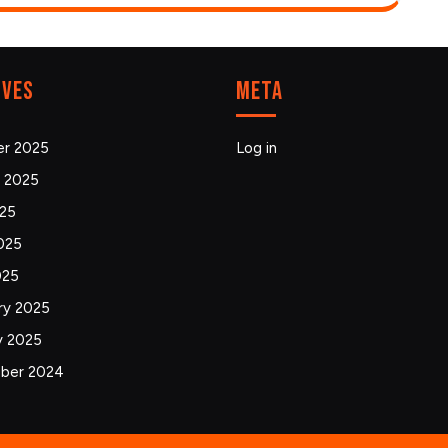
ives
Meta
r 2025
Log in
 2025
025
025
025
ry 2025
y 2025
ber 2024