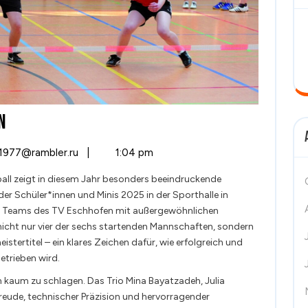
NACHWUCHS-
N
HOFFNUNG
NACHWUCHS-
y1977@rambler.ru
|
1:04 pm
IN
HOFFNUNG
all zeigt in diesem Jahr besonders beeindruckende
IN
HESSEN
er Schüler*innen und Minis 2025 in der Sporthalle in
HESSEN
e Teams des TV Eschhofen mit außergewöhnlichen
n nicht nur vier der sechs startenden Mannschaften, sondern
tertitel – ein klares Zeichen dafür, wie erfolgreich und
etrieben wird.
 kaum zu schlagen. Das Trio Mina Bayatzadeh, Julia
freude, technischer Präzision und hervorragender