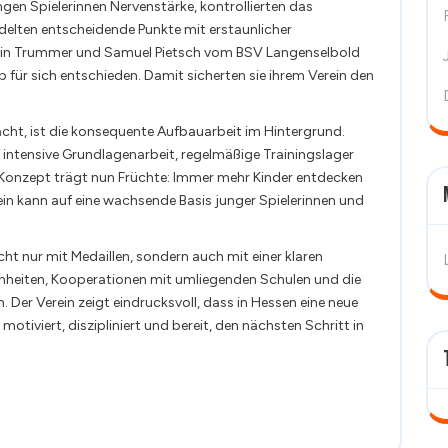
gen Spielerinnen Nervenstärke, kontrollierten das
elten entscheidende Punkte mit erstaunlicher
Collin Trummer und Samuel Pietsch vom BSV Langenselbold
 für sich entschieden. Damit sicherten sie ihrem Verein den
ht, ist die konsequente Aufbauarbeit im Hintergrund.
f intensive Grundlagenarbeit, regelmäßige Trainingslager
s Konzept trägt nun Früchte: Immer mehr Kinder entdecken
rein kann auf eine wachsende Basis junger Spielerinnen und
ht nur mit Medaillen, sondern auch mit einer klaren
einheiten, Kooperationen mit umliegenden Schulen und die
er Verein zeigt eindrucksvoll, dass in Hessen eine neue
otiviert, diszipliniert und bereit, den nächsten Schritt in