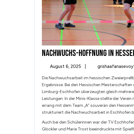
NACHWUCHS-HOFFNUNG IN HESSE
August
August 6, 2025
|
grishaafanasevo
6,
Die Nachwuchsarbeit im hessischen Zweierprellb
2025
Ergebnisse. Bei den Hessischen Meisterschaften d
Limburg-Eschhofen überzeugten gleich mehrer
Leistungen. In der Minis-Klasse stellte der Verei
errang mit dem Team „A“ souverän den Hessenmeis
strukturiert die Nachwuchsarbeit in Eschhofen b
Auch bei den Schülerinnen war der TV Eschhofen
Glöckler und Marie Trost beeindruckte mit Spiel