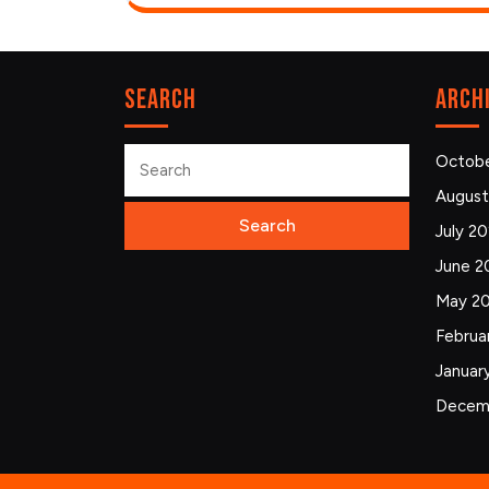
Search
Arch
Search
Octobe
for:
August
July 2
June 2
May 2
Februa
Januar
Decem