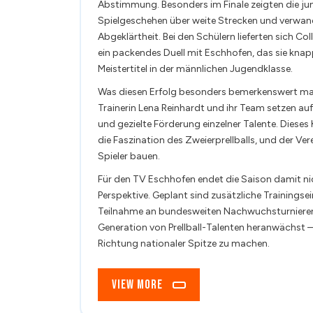
Abstimmung. Besonders im Finale zeigten die jun
Spielgeschehen über weite Strecken und verwand
Abgeklärtheit. Bei den Schülern lieferten sich 
ein packendes Duell mit Eschhofen, das sie knapp
Meistertitel in der männlichen Jugendklasse.
Was diesen Erfolg besonders bemerkenswert mac
Trainerin Lena Reinhardt und ihr Team setzen au
und gezielte Förderung einzelner Talente. Diese
die Faszination des Zweierprellballs, und der Ve
Spieler bauen.
Für den TV Eschhofen endet die Saison damit nic
Perspektive. Geplant sind zusätzliche Trainings
Teilnahme an bundesweiten Nachwuchsturnieren. D
Generation von Prellball-Talenten heranwächst – m
Richtung nationaler Spitze zu machen.
View
View More
More