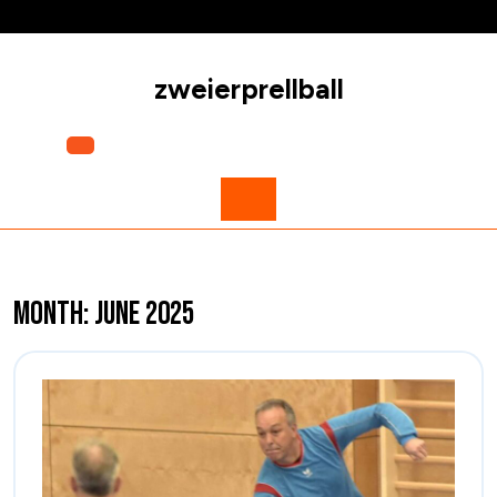
Skip
to
content
zweierprellball
Open
Menu
Month:
June 2025