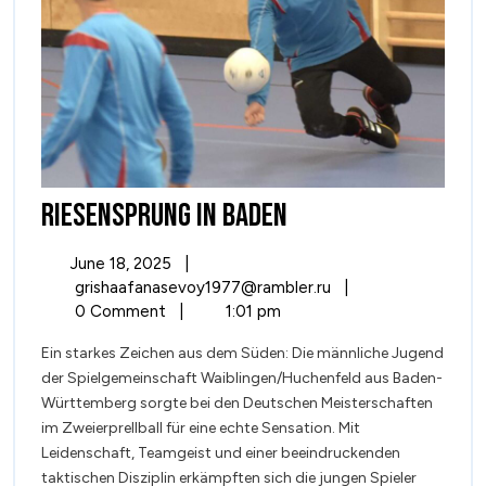
RIESENSPRUNG
RIESENSPRUNG IN BADEN
IN
June
June 18, 2025
|
BADEN
18,
RIESENSPRUNG
grishaafanasevoy1977@rambler.ru
|
2025
IN
0 Comment
|
1:01 pm
BADEN
Ein starkes Zeichen aus dem Süden: Die männliche Jugend
der Spielgemeinschaft Waiblingen/Huchenfeld aus Baden-
Württemberg sorgte bei den Deutschen Meisterschaften
im Zweierprellball für eine echte Sensation. Mit
Leidenschaft, Teamgeist und einer beeindruckenden
taktischen Disziplin erkämpften sich die jungen Spieler