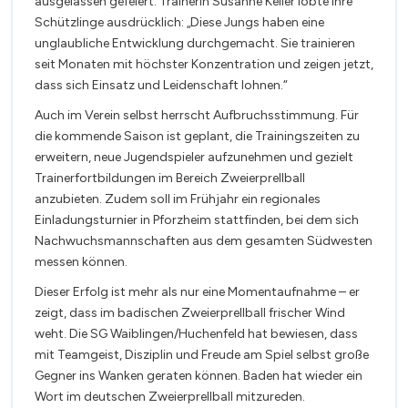
ausgelassen gefeiert. Trainerin Susanne Keller lobte ihre
Schützlinge ausdrücklich: „Diese Jungs haben eine
unglaubliche Entwicklung durchgemacht. Sie trainieren
seit Monaten mit höchster Konzentration und zeigen jetzt,
dass sich Einsatz und Leidenschaft lohnen.“
Auch im Verein selbst herrscht Aufbruchsstimmung. Für
die kommende Saison ist geplant, die Trainingszeiten zu
erweitern, neue Jugendspieler aufzunehmen und gezielt
Trainerfortbildungen im Bereich Zweierprellball
anzubieten. Zudem soll im Frühjahr ein regionales
Einladungsturnier in Pforzheim stattfinden, bei dem sich
Nachwuchsmannschaften aus dem gesamten Südwesten
messen können.
Dieser Erfolg ist mehr als nur eine Momentaufnahme – er
zeigt, dass im badischen Zweierprellball frischer Wind
weht. Die SG Waiblingen/Huchenfeld hat bewiesen, dass
mit Teamgeist, Disziplin und Freude am Spiel selbst große
Gegner ins Wanken geraten können. Baden hat wieder ein
Wort im deutschen Zweierprellball mitzureden.